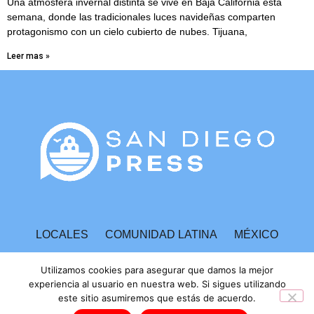
Una atmósfera invernal distinta se vive en Baja California esta
semana, donde las tradicionales luces navideñas comparten
protagonismo con un cielo cubierto de nubes. Tijuana,
Leer mas »
LOCALES
COMUNIDAD LATINA
MÉXICO
ESPECTÁCULOS
TECNOLOGÍA
ECONOMÍA
Utilizamos cookies para asegurar que damos la mejor
experiencia al usuario en nuestra web. Si sigues utilizando
este sitio asumiremos que estás de acuerdo.
INVESTIGACIONES