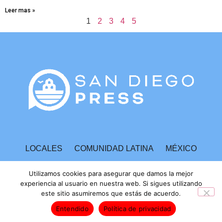
Leer mas »
1
2
3
4
5
LOCALES
COMUNIDAD LATINA
MÉXICO
ESPECTÁCULOS
TECNOLOGÍA
ECONOMÍA
Utilizamos cookies para asegurar que damos la mejor
experiencia al usuario en nuestra web. Si sigues utilizando
este sitio asumiremos que estás de acuerdo.
INVESTIGACIONES
Entendido
Política de privacidad
Derechos Reservados © 2026