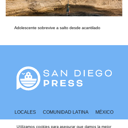
Adolescente sobrevive a salto desde acantilado
LOCALES
COMUNIDAD LATINA
MÉXICO
ESPECTÁCULOS
TECNOLOGÍA
ECONOMÍA
Utilizamos cookies para asegurar que damos la mejor