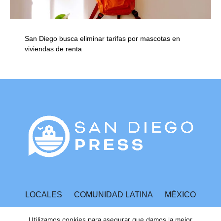
San Diego busca eliminar tarifas por mascotas en
viviendas de renta
LOCALES
COMUNIDAD LATINA
MÉXICO
ESPECTÁCULOS
TECNOLOGÍA
ECONOMÍA
Utilizamos cookies para asegurar que damos la mejor