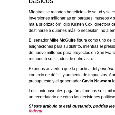
básicos
Mientras se recortan beneficios de salud y se c
inversiones millonarias en parques, museos y 
mala priorización”, dijo Kristen Cox, directora d
destinarse a quienes más lo necesitan, no a em
El senador
Mike McGuire
figura como uno de lo
asignaciones para su distrito, mientras el pre
de nueve millones para proyectos en San Fran
respondió solicitudes de entrevista.
Expertos advierten que la práctica del
pork-bar
contexto de déficit y aumento de impuestos. Aun
presupuesto y el gobernador
Gavin Newsom
lo
Los contribuyentes pagarán al menos seis mil m
un recordatorio de cómo las decisiones polític
Si este artículo te está gustando, podrías lee
federal