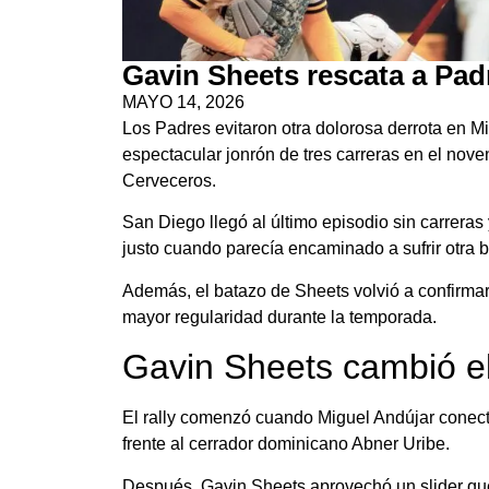
Gavin Sheets rescata a Pad
MAYO 14, 2026
Los Padres evitaron otra dolorosa derrota en 
espectacular jonrón de tres carreras en el noven
Cerveceros.
San Diego llegó al último episodio sin carreras
justo cuando parecía encaminado a sufrir otr
Además, el batazo de Sheets volvió a confirmar
mayor regularidad durante la temporada.
Gavin Sheets cambió el
El rally comenzó cuando Miguel Andújar conect
frente al cerrador dominicano Abner Uribe.
Después, Gavin Sheets aprovechó un slider que