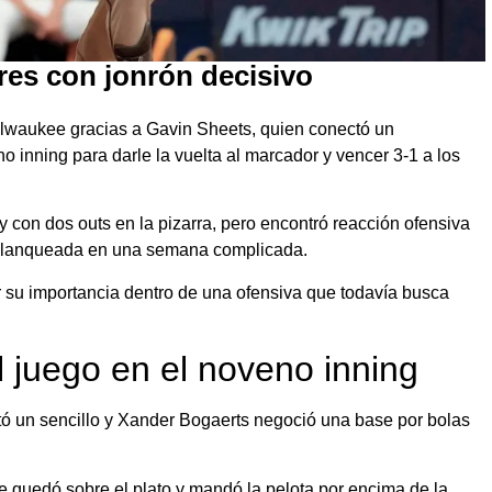
res con jonrón decisivo
Milwaukee gracias a Gavin Sheets, quien conectó un
o inning para darle la vuelta al marcador y vencer 3-1 a los
 y con dos outs en la pizarra, pero encontró reacción ofensiva
a blanqueada en una semana complicada.
 su importancia dentro de una ofensiva que todavía busca
 juego en el noveno inning
ó un sencillo y Xander Bogaerts negoció una base por bolas
 quedó sobre el plato y mandó la pelota por encima de la