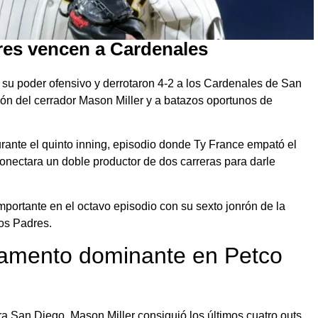
res vencen a Cardenales
su poder ofensivo y derrotaron 4-2 a los Cardenales de San
ión del cerrador Mason Miller y a batazos oportunos de
rante el quinto inning, episodio donde Ty France empató el
onectara un doble productor de dos carreras para darle
ortante en el octavo episodio con su sexto jonrón de la
os Padres.
lvamento dominante en Petco
ara San Diego. Mason Miller consiguió los últimos cuatro outs