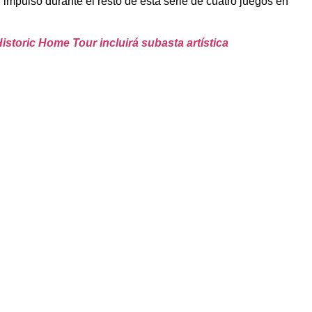
impulso durante el resto de esta serie de cuatro juegos en
storic Home Tour incluirá subasta artística