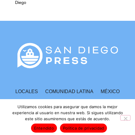
Diego
LOCALES
COMUNIDAD LATINA
MÉXICO
ESPECTÁCULOS
TECNOLOGÍA
ECONOMÍA
Utilizamos cookies para asegurar que damos la mejor
experiencia al usuario en nuestra web. Si sigues utilizando
este sitio asumiremos que estás de acuerdo.
INVESTIGACIONES
Entendido
Política de privacidad
Derechos Reservados © 2025